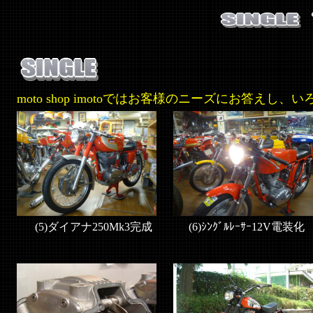
moto shop imotoではお客様のニーズにお答
(5)ダイアナ250Mk3完成
(6)ｼﾝｸﾞﾙﾚｰｻｰ12V電装化